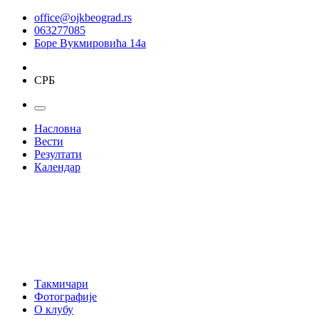
office@ojkbeograd.rs
063277085
Боре Вукмировића 14а
СРБ
Насловна
Вести
Резултати
Календар
Такмичари
Фотографије
О клубу