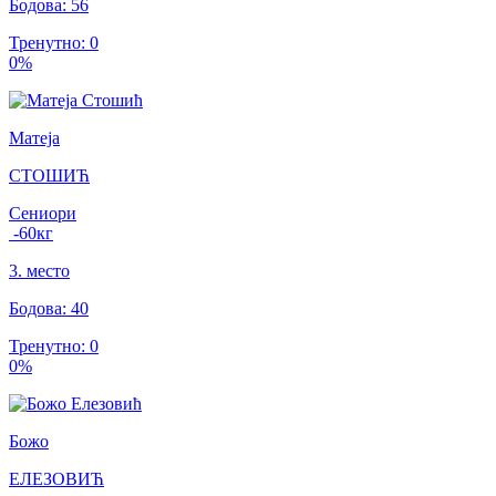
Бодова
:
56
Тренутно
:
0
0
%
Матеја
СТОШИЋ
Сениори
-60
кг
3
.
место
Бодова
:
40
Тренутно
:
0
0
%
Божо
ЕЛЕЗОВИЋ