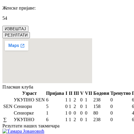
Женске пријаве
:
54
ИЗВЕШТАЈ
РЕЗУЛТАТИ
Пласман
клуба
Узраст
Пријава
I
II
III
V
VII
Бодови
Тренутно
УКУПНО SEN
6
1
1
2
0
1
238
0
SEN
Сениори
5
0
1
2
0
1
158
0
Сениорке
1
1
0
0
0
0
80
0
∑
УКУПНО
6
1
1
2
0
1
238
0
Резултати
наших такмичара