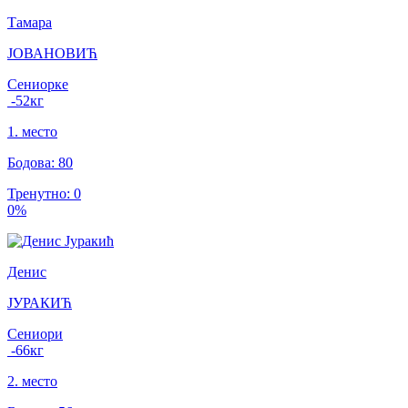
Тамара
ЈОВАНОВИЋ
Сениорке
-52
кг
1
.
место
Бодова
:
80
Тренутно
:
0
0
%
Денис
ЈУРАКИЋ
Сениори
-66
кг
2
.
место