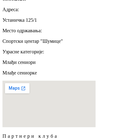
Адреса
:
Устаничка 125/1
Место одржавања
:
Спортски центар "Шумице"
Узрасне категорије
:
Млађи сениори
Млађе сениорке
Партнери клуба