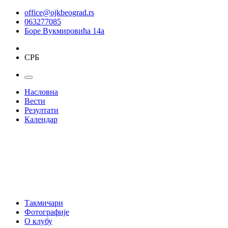
office@ojkbeograd.rs
063277085
Боре Вукмировића 14а
СРБ
Насловна
Вести
Резултати
Календар
Такмичари
Фотографије
О клубу