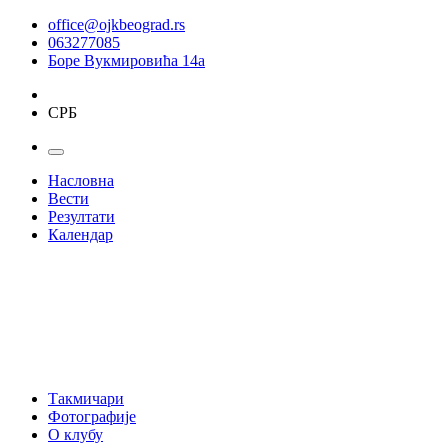
office@ojkbeograd.rs
063277085
Боре Вукмировића 14а
СРБ
Насловна
Вести
Резултати
Календар
Такмичари
Фотографије
О клубу