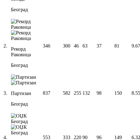
Београд
2
.
346
300
46
63
37
81
9.6
Рекорд
Раковица
Београд
3
.
837
582
255
132
98
150
8.5
Партизан
Београд
4
.
553
333
220
90
96
149
6.3