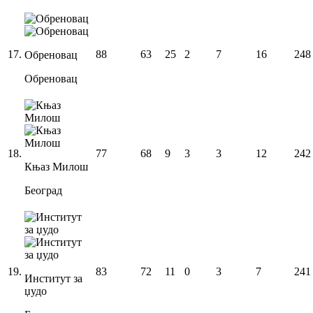
17
.
88
63
25
2
7
16
248
Обреновац
Обреновац
18
.
77
68
9
3
3
12
242
Књаз Милош
Београд
19
.
83
72
11
0
3
7
241
Институт за
џудо