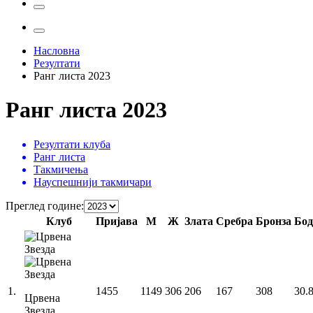
Насловна
Резултати
Ранг листа 2023
Ранг листа 2023
Резултати клуба
Ранг листа
Такмичења
Науспешнији такмичари
Преглед године
:
Клуб
Пријава
М
Ж
Злата
Сребра
Бронза
Бод
1
.
1455
1149
306
206
167
308
30.
Црвена
Звезда