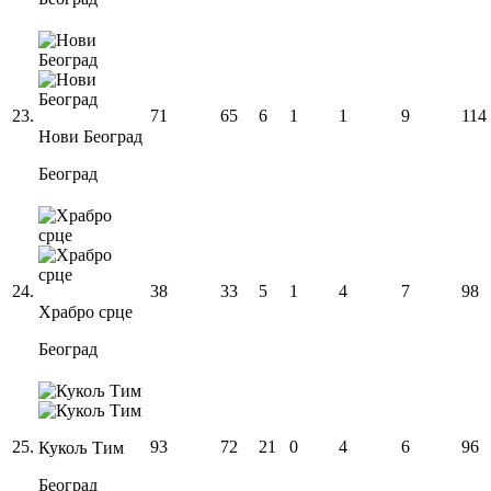
23
.
71
65
6
1
1
9
114
Нови Београд
Београд
24
.
38
33
5
1
4
7
98
Храбро срце
Београд
25
.
93
72
21
0
4
6
96
Кукољ Тим
Београд