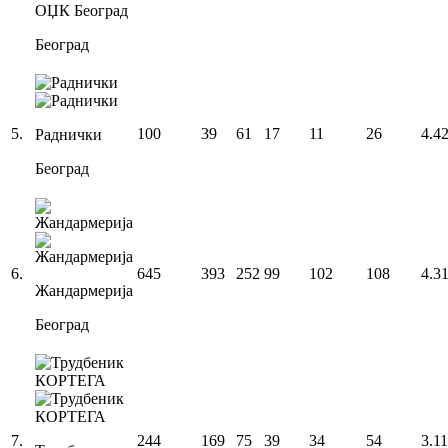
ОЏК Београд
Београд
5
.
100
39
61
17
11
26
4.4
Раднички
Београд
6
.
645
393
252
99
102
108
4.3
Жандармерија
Београд
7
.
244
169
75
39
34
54
3.1