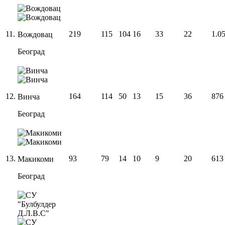
11
.
219
115
104
16
33
22
1.0
Вождовац
Београд
12
.
164
114
50
13
15
36
876
Винча
Београд
13
.
93
79
14
10
9
20
613
Макикоми
Београд