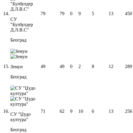
14
.
79
79
0
9
5
13
450
СУ
"Булбулдер
Д.Л.В.С"
Београд
15
.
49
49
0
2
8
12
289
Земун
Београд
16
.
71
62
9
10
6
13
256
СУ "Џудо
култура"
Београд