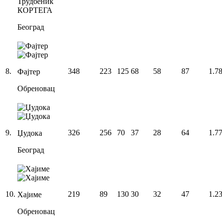
Трудбеник
КОРТЕГА
Београд
8
.
348
223
125
68
58
87
1.7
Фајтер
Обреновац
9
.
326
256
70
37
28
64
1.7
Џудока
Београд
10
.
219
89
130
30
32
47
1.2
Хајиме
Обреновац