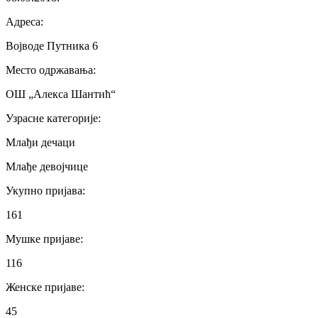
Адреса
:
Војводе Путника 6
Место одржавања
:
ОШ „Алекса Шантић“
Узрасне категорије
:
Млађи дечаци
Млађе девојчице
Укупно пријава
:
161
Мушке пријаве
:
116
Женске пријаве
:
45