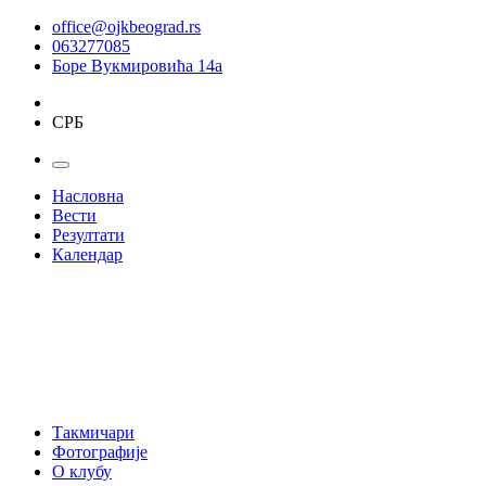
office@ojkbeograd.rs
063277085
Боре Вукмировића 14а
СРБ
Насловна
Вести
Резултати
Календар
Такмичари
Фотографије
О клубу