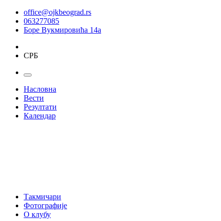
office@ojkbeograd.rs
063277085
Боре Вукмировића 14а
СРБ
Насловна
Вести
Резултати
Календар
Такмичари
Фотографије
О клубу