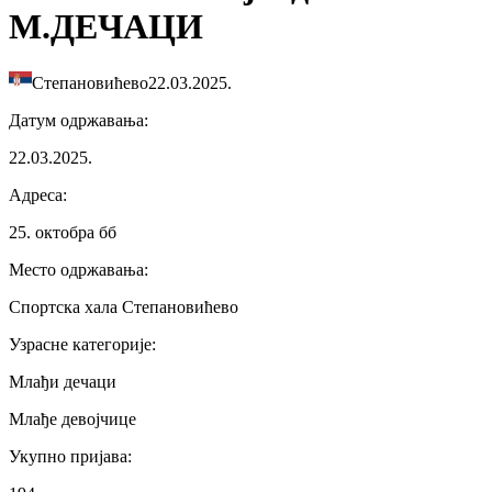
М.ДЕЧАЦИ
Степановићево
22.03.2025.
Датум одржавања
:
22.03.2025.
Адреса
:
25. октобра бб
Место одржавања
:
Спортска хала Степановићево
Узрасне категорије
:
Млађи дечаци
Млађе девојчице
Укупно пријава
: