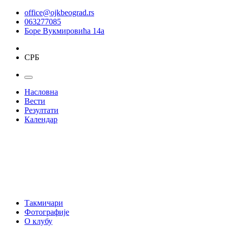
office@ojkbeograd.rs
063277085
Боре Вукмировића 14а
СРБ
Насловна
Вести
Резултати
Календар
Такмичари
Фотографије
О клубу