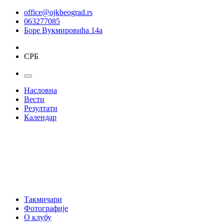
office@ojkbeograd.rs
063277085
Боре Вукмировића 14а
СРБ
Насловна
Вести
Резултати
Календар
Такмичари
Фотографије
О клубу