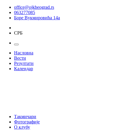
office@ojkbeograd.rs
063277085
Боре Вукмировића 14а
СРБ
Насловна
Вести
Резултати
Календар
Такмичари
Фотографије
О клубу