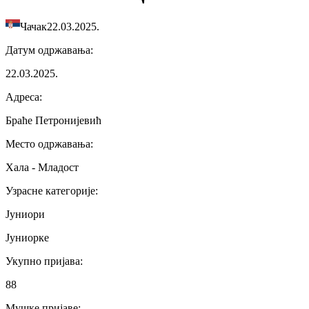
Чачак
22.03.2025.
Датум одржавања
:
22.03.2025.
Адреса
:
Браће Петронијевић
Место одржавања
:
Хала - Младост
Узрасне категорије
:
Јуниори
Јуниорке
Укупно пријава
:
88
Мушке пријаве
: