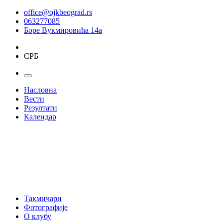
office@ojkbeograd.rs
063277085
Боре Вукмировића 14а
СРБ
Насловна
Вести
Резултати
Календар
Такмичари
Фотографије
О клубу