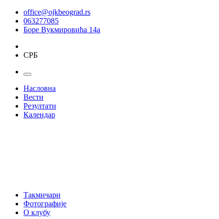
office@ojkbeograd.rs
063277085
Боре Вукмировића 14а
СРБ
Насловна
Вести
Резултати
Календар
Такмичари
Фотографије
О клубу