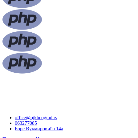
office@ojkbeograd.rs
063277085
Боре Вукмировића 14а