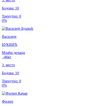
3
.
место
Бодова
:
10
Тренутно
:
0
0
%
Василије
БУКВИЋ
Млађи дечаци
-46
кг
3
.
место
Бодова
:
10
Тренутно
:
0
0
%
Филип