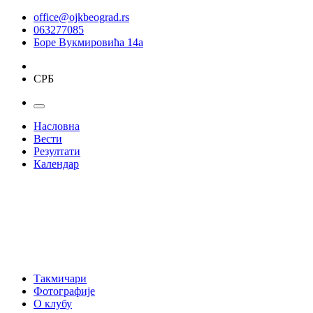
office@ojkbeograd.rs
063277085
Боре Вукмировића 14а
СРБ
Насловна
Вести
Резултати
Календар
Такмичари
Фотографије
О клубу