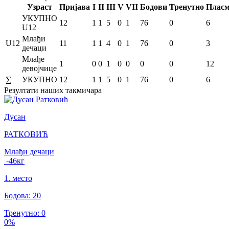
Узраст
Пријава
I
II
III
V
VII
Бодови
Тренутно
Плас
УКУПНО
12
1
1
5
0
1
76
0
6
U12
Млађи
U12
11
1
1
4
0
1
76
0
3
дечаци
Млађе
1
0
0
1
0
0
0
0
12
девојчице
∑
УКУПНО
12
1
1
5
0
1
76
0
6
Резултати
наших такмичара
Дусан
РАТКОВИЋ
Млађи дечаци
-46
кг
1
.
место
Бодова
:
20
Тренутно
:
0
0
%