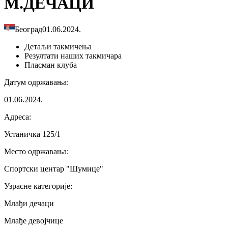
М.ДЕЧАЦИ
Београд
01.06.2024.
Детаљи
такмичења
Резултати
наших такмичара
Пласман
клуба
Датум одржавања
:
01.06.2024.
Адреса
:
Устаничка 125/1
Место одржавања
:
Спортски центар "Шумице"
Узрасне категорије
:
Млађи дечаци
Млађе девојчице