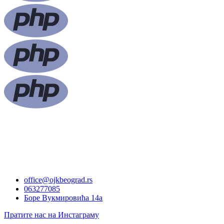
office@ojkbeograd.rs
063277085
Боре Вукмировића 14а
Пратите нас на Инстаграму