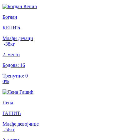
Богдан
КЕПИЋ
Млађи дечаци
-38
кг
2
.
место
Бодова
:
16
Тренутно
:
0
0
%
Лена
ГАШИЋ
Млађе девојчице
-56
кг