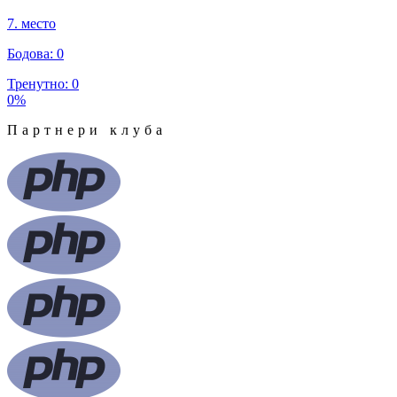
7
.
место
Бодова
:
0
Тренутно
:
0
0
%
Партнери клуба