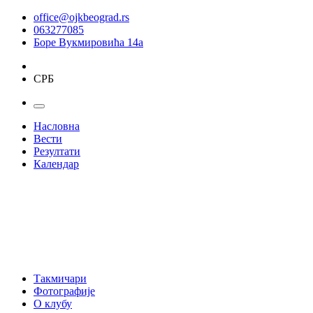
office@ojkbeograd.rs
063277085
Боре Вукмировића 14а
СРБ
Насловна
Вести
Резултати
Календар
Такмичари
Фотографије
О клубу