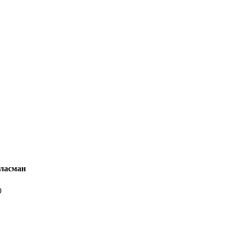
ласман
0