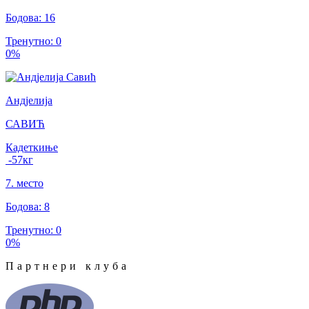
Бодова
:
16
Тренутно
:
0
0
%
Андјелија
САВИЋ
Кадеткиње
-57
кг
7
.
место
Бодова
:
8
Тренутно
:
0
0
%
Партнери клуба