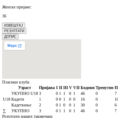
Женске пријаве
:
36
ИЗВЕШТАЈ
РЕЗУЛТАТИ
ДОПИС
Пласман
клуба
Узраст
Пријава
I
II
III
V
VII
Бодови
Тренутно
П
УКУПНО U18
3
0
1
1
0
1
46
0
7
U18
Кадети
1
0
0
1
0
0
16
0
1
Кадеткиње
2
0
1
0
0
1
30
0
6
∑
УКУПНО
3
0
1
1
0
1
46
0
7
Резултати
наших такмичара