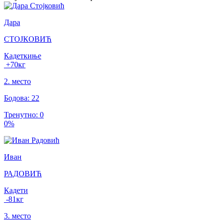
Дара
СТОЈКОВИЋ
Кадеткиње
+70
кг
2
.
место
Бодова
:
22
Тренутно
:
0
0
%
Иван
РАДОВИЋ
Кадети
-81
кг
3
.
место