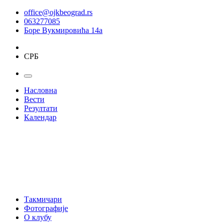
office@ojkbeograd.rs
063277085
Боре Вукмировића 14а
СРБ
Насловна
Вести
Резултати
Календар
Такмичари
Фотографије
О клубу