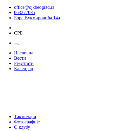
office@ojkbeograd.rs
063277085
Боре Вукмировића 14а
СРБ
Насловна
Вести
Резултати
Календар
Такмичари
Фотографије
О клубу