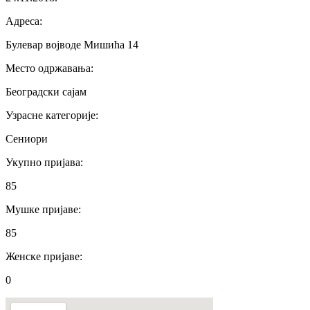
Адреса
:
Булевар војводе Мишића 14
Место одржавања
:
Београдски сајам
Узрасне категорије
:
Сениори
Укупно пријава
:
85
Мушке пријаве
:
85
Женске пријаве
:
0