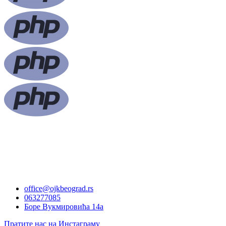
office@ojkbeograd.rs
063277085
Боре Вукмировића 14а
Пратите нас на Инстаграму