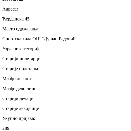
Адреса
:
Ђердапска 45
Место одржавања
:
Спортска хала ОШ "Душан Радовић"
Узрасне категорије
:
Старији полетарци
Старије полетарке
Млађи дечаци
Млађе девојчице
Старији дечаци
Старије девојчице
Укупно пријава
:
289