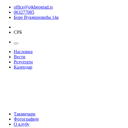
office@ojkbeograd.rs
063277085
Боре Вукмировића 14а
СРБ
Насловна
Вести
Резултати
Календар
Такмичари
Фотографије
О клубу