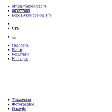
office@ojkbeograd.rs
063277085
Боре Вукмировића 14а
СРБ
Насловна
Вести
Резултати
Календар
Такмичари
Фотографије
О клубу