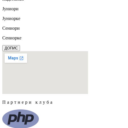
Јуниори
Јуниорке
Сениори
Сениорке
ДОПИС
Партнери клуба