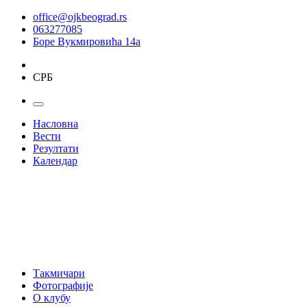
office@ojkbeograd.rs
063277085
Боре Вукмировића 14а
СРБ
Насловна
Вести
Резултати
Календар
Такмичари
Фотографије
О клубу