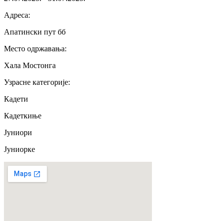
Адреса
:
Апатински пут бб
Место одржавања
:
Хала Мостонга
Узрасне категорије
:
Кадети
Кадеткиње
Јуниори
Јуниорке