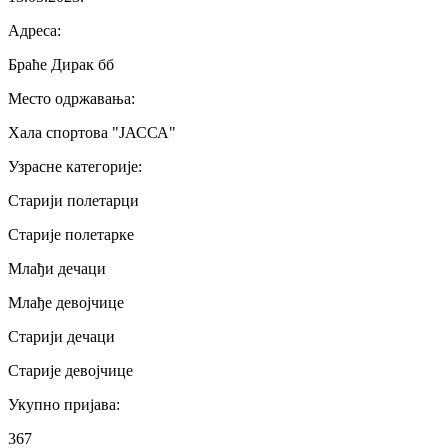
Адреса
:
Браће Дирак бб
Место одржавања
:
Хала спортова "ЈАССА"
Узрасне категорије
:
Старији полетарци
Старије полетарке
Млађи дечаци
Млађе девојчице
Старији дечаци
Старије девојчице
Укупно пријава
:
367