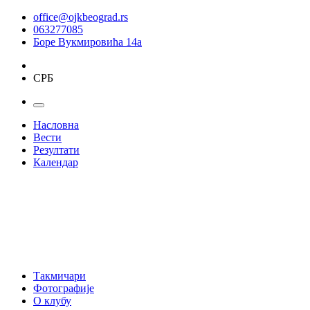
office@ojkbeograd.rs
063277085
Боре Вукмировића 14а
СРБ
Насловна
Вести
Резултати
Календар
Такмичари
Фотографије
О клубу