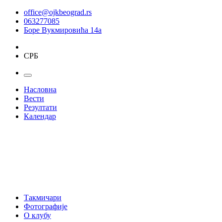
office@ojkbeograd.rs
063277085
Боре Вукмировића 14а
СРБ
Насловна
Вести
Резултати
Календар
Такмичари
Фотографије
О клубу