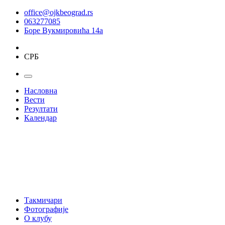
office@ojkbeograd.rs
063277085
Боре Вукмировића 14а
СРБ
Насловна
Вести
Резултати
Календар
Такмичари
Фотографије
О клубу