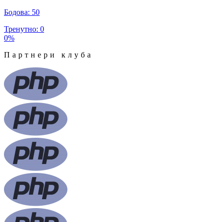
Бодова
:
50
Тренутно
:
0
0
%
Партнери клуба