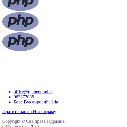
office@ojkbeograd.rs
063277085
Боре Вукмировића 14а
Пратите нас на Инстаграму
Copyright
©
Сва права задржана
-
ОЏК Београд
2026