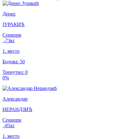
Денис
ЈУРАКИЋ
Сениори
-73
кг
1
.
место
Бодова
:
50
Тренутно
:
0
0
%
Александар
НЕРАНДЗИЋ
Сениори
-81
кг
1
.
место