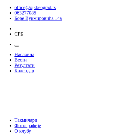
office@ojkbeograd.rs
063277085
Боре Вукмировића 14а
СРБ
Насловна
Вести
Резултати
Календар
Такмичари
Фотографије
О клубу