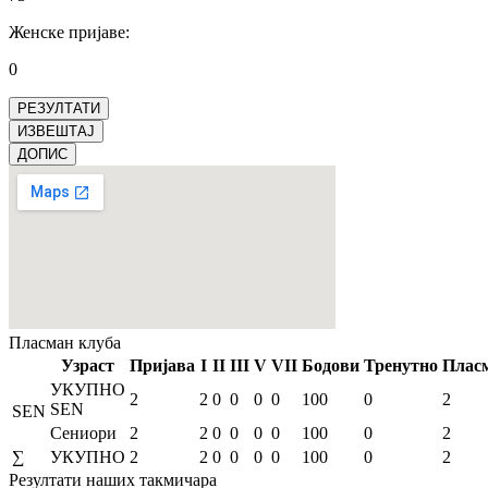
Женске пријаве
:
0
РЕЗУЛТАТИ
ИЗВЕШТАЈ
ДОПИС
Пласман
клуба
Узраст
Пријава
I
II
III
V
VII
Бодови
Тренутно
Плас
УКУПНО
2
2
0
0
0
0
100
0
2
SEN
SEN
Сениори
2
2
0
0
0
0
100
0
2
∑
УКУПНО
2
2
0
0
0
0
100
0
2
Резултати
наших такмичара