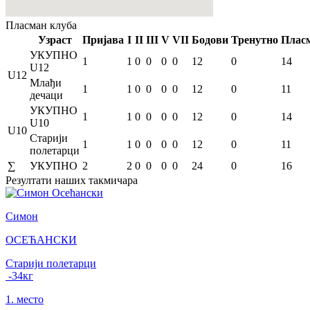
Пласман
клуба
Узраст
Пријава
I
II
III
V
VII
Бодови
Тренутно
Плас
УКУПНО
1
1
0
0
0
0
12
0
14
U12
U12
Млађи
1
1
0
0
0
0
12
0
11
дечаци
УКУПНО
1
1
0
0
0
0
12
0
14
U10
U10
Старији
1
1
0
0
0
0
12
0
11
полетарци
∑
УКУПНО
2
2
0
0
0
0
24
0
16
Резултати
наших такмичара
Симон
ОСЕЋАНСКИ
Старији полетарци
-34
кг
1
.
место