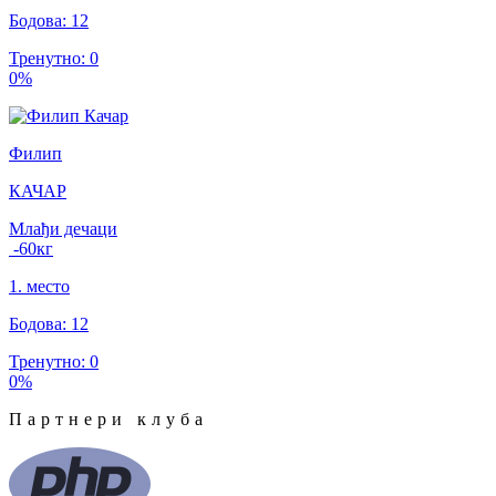
Бодова
:
12
Тренутно
:
0
0
%
Филип
КАЧАР
Млађи дечаци
-60
кг
1
.
место
Бодова
:
12
Тренутно
:
0
0
%
Партнери клуба