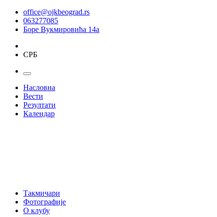
office@ojkbeograd.rs
063277085
Боре Вукмировића 14а
СРБ
Насловна
Вести
Резултати
Календар
Такмичари
Фотографије
О клубу