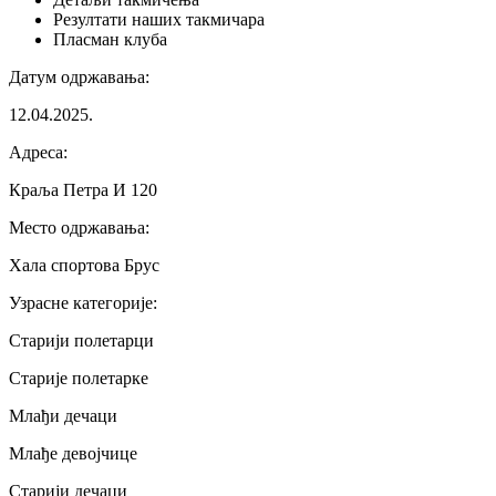
Резултати
наших такмичара
Пласман
клуба
Датум одржавања
:
12.04.2025.
Адреса
:
Краља Петра И 120
Место одржавања
:
Хала спортова Брус
Узрасне категорије
:
Старији полетарци
Старије полетарке
Млађи дечаци
Млађе девојчице
Старији дечаци